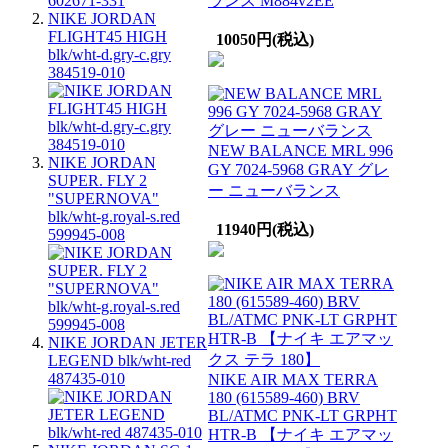
ランス M884v2EE
NIKE JORDAN
FLIGHT45 HIGH
10050円(税込)
blk/wht-d.gry-c.gry
384519-010
NEW BALANCE MRL 996
NIKE JORDAN
GY 7024-5968 GRAY グレ
SUPER. FLY 2
ー ニューバランス
"SUPERNOVA"
blk/wht-g.royal-s.red
11940円(税込)
599945-008
NIKE JORDAN JETER
LEGEND blk/wht-red
487435-010
NIKE AIR MAX TERRA
180 (615589-460) BRV
BL/ATMC PNK-LT GRPHT
HTR-B 【ナイキ エアマッ