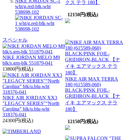
NIKE JORDAN SC-1
クス テラ 180】
wht/g.red-blk-wht
538698-102
12150円(税込)
スペシャル
NIKE JORDAN MELO M9
blk/s.grn-blk 551879-041
13800円(税込)
NIKE AIR MAX TERRA
180 (615589-060)
BLACK/PINK FOIL-
GRIDIRON-BLACK 【ナ
NIKE AIR JORDAN XX3
イキ エアマックス テラ
"LEGACY SERIES"“North
Carolina” blk/u.blu-wht
180】
318376-041
24300円(税込)
12150円(税込)