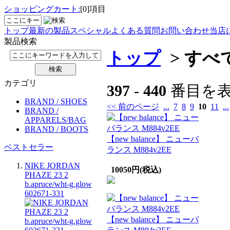
ショッピングカート:
[0]項目
トップ
最新の製品
スペシャル
よくある質問
お問い合わせ
当店
製品検索
トップ
> すべ
カテゴリ
397
-
440
番目を表
BRAND / SHOES
<< 前のページ
...
7
8
9
10
11
...
BRAND /
APPARELS/BAG
BRAND / BOOTS
【new balance】 ニューバ
ベストセラー
ランス M884v2EE
NIKE JORDAN
10050円(税込)
PHAZE 23 2
b.apruce/wht-g.glow
602671-331
【new balance】 ニューバ