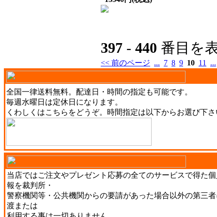
397
-
440
番目を表
<< 前のページ
...
7
8
9
10
11
...
全国一律送料無料。配達日・時間の指定も可能です。
毎週水曜日は定休日になります。
くわしくは
こちら
をどうぞ。時間指定は以下からお選び下さ
当店ではご注文やプレゼント応募の全てのサービスで得た個
報を裁判所・
警察機関等・公共機関からの要請があった場合以外の第三者
渡または
利用する事は一切ありません。