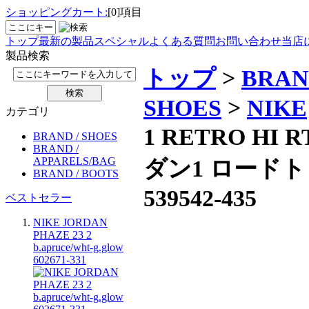
ショッピングカート:
[0]項目
トップ
最新の製品
スペシャル
よくある質問
お問い合わせ
当店
製品検索
トップ
>
BRAN
SHOES
>
NIKE
カテゴリ
1 RETRO HI
BRAND / SHOES
BRAND /
ダン1 ロード
APPARELS/BAG
BRAND / BOOTS
539542-435
ベストセラー
NIKE JORDAN
PHAZE 23 2
b.apruce/wht-g.glow
602671-331