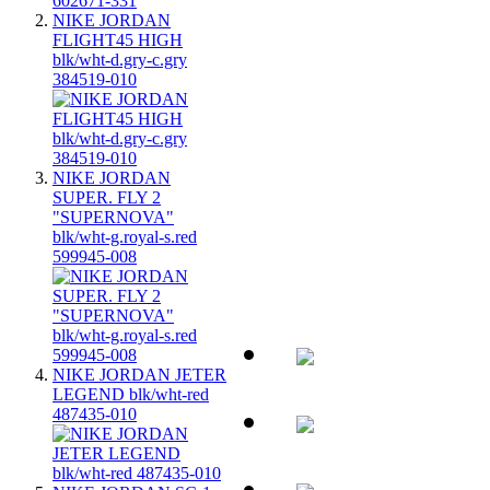
NIKE JORDAN
FLIGHT45 HIGH
blk/wht-d.gry-c.gry
384519-010
NIKE JORDAN
SUPER. FLY 2
"SUPERNOVA"
blk/wht-g.royal-s.red
599945-008
NIKE JORDAN JETER
LEGEND blk/wht-red
487435-010