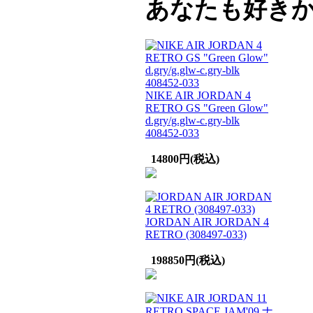
あなたも好き
NIKE AIR JORDAN 4
RETRO GS "Green Glow"
d.gry/g.glw-c.gry-blk
408452-033
14800円(税込)
JORDAN AIR JORDAN 4
RETRO (308497-033)
198850円(税込)