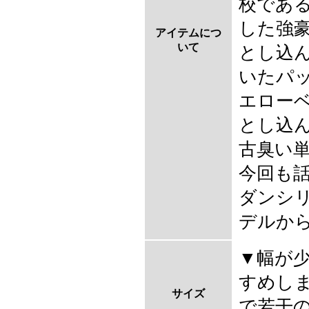
校であ
した強
アイテムにつ
いて
とし込
いたパッ
エロー
とし込んだ
古臭い
今回も話
ダンシ
デルから"
▼幅が少
すめしま
サイズ
で若干