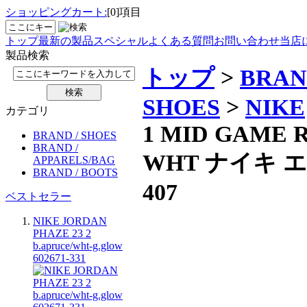
ショッピングカート:
[0]項目
トップ
最新の製品
スペシャル
よくある質問
お問い合わせ
当店
製品検索
トップ
>
BRAN
SHOES
>
NIKE
カテゴリ
1 MID GAME 
BRAND / SHOES
BRAND /
WHT ナイキ エ
APPARELS/BAG
BRAND / BOOTS
407
ベストセラー
NIKE JORDAN
PHAZE 23 2
b.apruce/wht-g.glow
602671-331