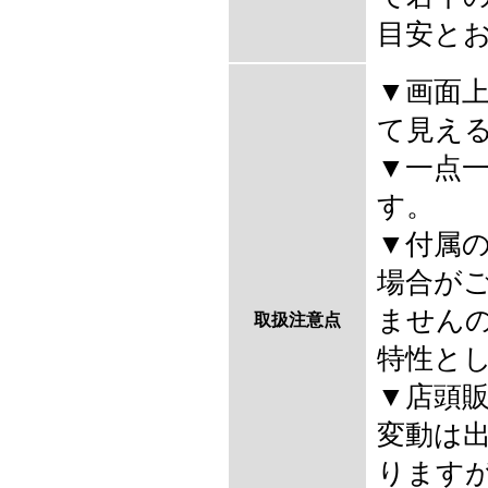
目安と
▼画面
て見え
▼一点
す。
▼付属
場合が
ません
取扱注意点
特性と
▼店頭
変動は
ります