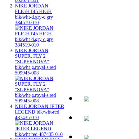
NIKE JORDAN
FLIGHT45 HIGH
blk/wht-d.gry-c.gry
384519-010
NIKE JORDAN
SUPER. FLY 2
"SUPERNOVA"
blk/wht-g.royal-s.red
599945-008
NIKE JORDAN JETER
LEGEND blk/wht-red
487435-010