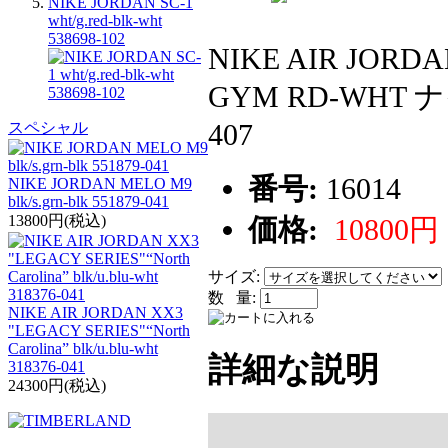
NIKE JORDAN SC-1
wht/g.red-blk-wht
538698-102
NIKE AIR JORD
GYM RD-WHT
407
スペシャル
番号:
16014
NIKE JORDAN MELO M9
blk/s.grn-blk 551879-041
13800円(税込)
価格:
10800円
サイズ:
数 量:
NIKE AIR JORDAN XX3
"LEGACY SERIES"“North
Carolina” blk/u.blu-wht
詳細な説明
318376-041
24300円(税込)