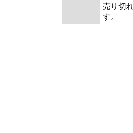
売り切
す。