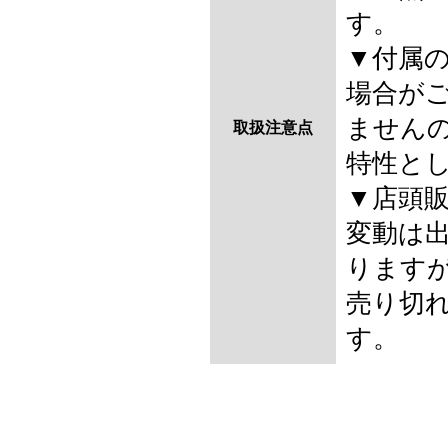
す。
▼付属
場合が
ません
取扱注意点
特性と
▼店頭
変動は
ります
売り切
す。