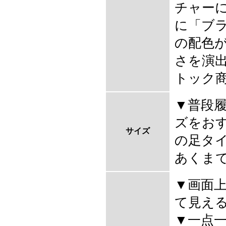
チャー
に「ブ
の配色
さを演
トック
▼普段
ズをおす
サイズ
の足タ
あくま
▼画面
て見え
▼一点