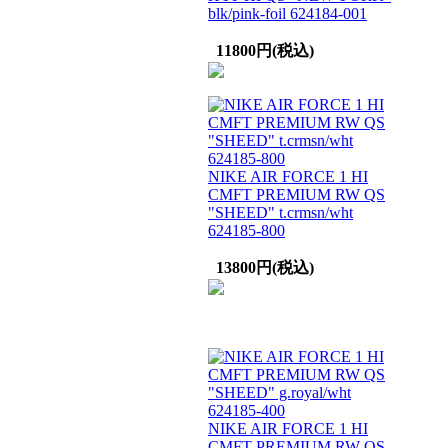
blk/pink-foil 624184-001
11800円(税込)
NIKE AIR FORCE 1 HI
CMFT PREMIUM RW QS
"SHEED" t.crmsn/wht
624185-800
13800円(税込)
NIKE AIR FORCE 1 HI
CMFT PREMIUM RW QS