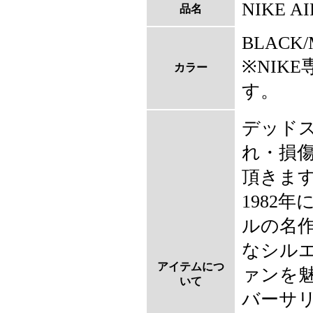
NIKE AI
品名
BLACK/
※NIK
カラー
す。
デッド
れ・損
頂きま
1982
ルの名
なシル
アイテムにつ
ァンを
いて
バーサ