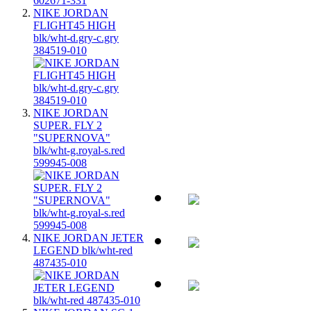
NIKE JORDAN
FLIGHT45 HIGH
blk/wht-d.gry-c.gry
384519-010
NIKE JORDAN
SUPER. FLY 2
"SUPERNOVA"
blk/wht-g.royal-s.red
599945-008
NIKE JORDAN JETER
LEGEND blk/wht-red
487435-010