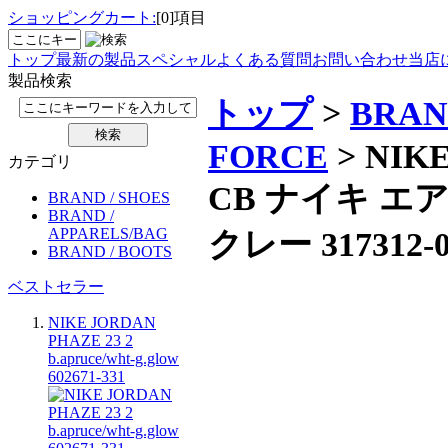
ショッピングカート:
[0]項目
トップ
最新の製品
スペシャル
よくある質問
お問い合わせ
当店
製品検索
トップ
>
BRAN
FORCE
> NIK
カテゴリ
CB ナイキ エ
BRAND / SHOES
BRAND /
クレー 317312-0
APPARELS/BAG
BRAND / BOOTS
ベストセラー
NIKE JORDAN
PHAZE 23 2
b.apruce/wht-g.glow
602671-331