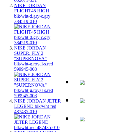
NIKE JORDAN
FLIGHT45 HIGH
blk/wht-d.gry-c.gry
384519-010
NIKE JORDAN
SUPER. FLY 2
"SUPERNOVA"
blk/wht-g.royal-s.red
599945-008
NIKE JORDAN JETER
LEGEND blk/wht-red
487435-010