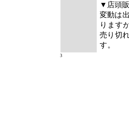
▼店頭
変動は
ります
売り切
す。
3