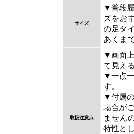
▼普段
ズをおす
サイズ
の足タ
あくま
▼画面
て見え
▼一点
す。
▼付属
場合が
ません
取扱注意点
特性と