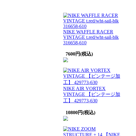
NIKE WAFFLE RACER
VINTAGE t.red/wht-sail-blk
316658-610
7600円(税込)
NIKE AIR VORTEX
VINTAGE 【ビンテージ加
工】 429773-630
10800円(税込)