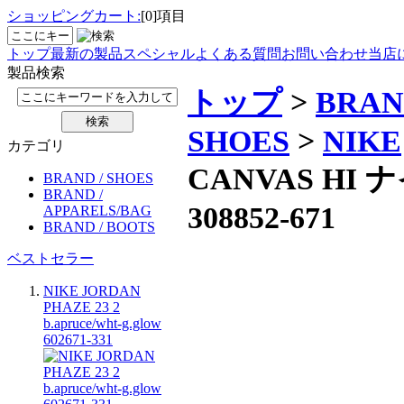
ショッピングカート:
[0]項目
トップ
最新の製品
スペシャル
よくある質問
お問い合わせ
当店
製品検索
トップ
>
BRAN
SHOES
>
NIKE
カテゴリ
CANVAS H
BRAND / SHOES
BRAND /
308852-671
APPARELS/BAG
BRAND / BOOTS
ベストセラー
NIKE JORDAN
PHAZE 23 2
b.apruce/wht-g.glow
602671-331