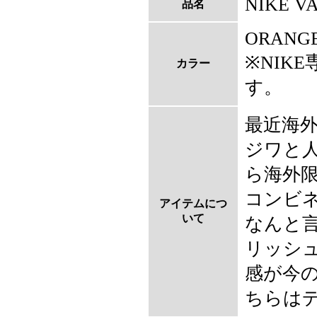
NIKE V
品名
ORANGE
※NIK
カラー
す。
最近海
ジワと人
ら海外
コンビ
アイテムにつ
いて
なんと
リッシ
感が今の
ちらは