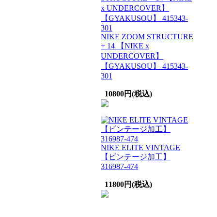
NIKE ZOOM STRUCTURE
+ 14 【NIKE x
UNDERCOVER】
【GYAKUSOU】 415343-
301
10800円(税込)
NIKE ELITE VINTAGE
【ビンテージ加工】
316987-474
11800円(税込)