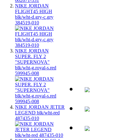
NIKE JORDAN
FLIGHT45 HIGH
blk/wht-d.gry-c.gry
384519-010
NIKE JORDAN
SUPER. FLY 2
"SUPERNOVA"
blk/wht-g.royal-s.red
599945-008
NIKE JORDAN JETER
LEGEND blk/wht-red
487435-010