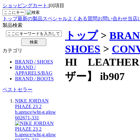
ショッピングカート:
[0]項目
トップ
最新の製品
スペシャル
よくある質問
お問い合わせ
当店
製品検索
トップ
>
BRAN
SHOES
>
CON
カテゴリ
HI LEATH
BRAND / SHOES
BRAND /
ザー】 ib907
APPARELS/BAG
BRAND / BOOTS
ベストセラー
NIKE JORDAN
PHAZE 23 2
b.apruce/wht-g.glow
602671-331