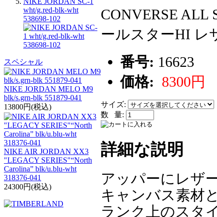
NIKE JORDAN SC-1
wht/g.red-blk-wht
CONVERSE ALL
538698-102
ールスターHI レザー
番号:
16623
スペシャル
価格:
8300円
NIKE JORDAN MELO M9
blk/s.grn-blk 551879-041
サイズ:
13800円(税込)
数 量:
詳細な説明
NIKE AIR JORDAN XX3
"LEGACY SERIES"“North
Carolina” blk/u.blu-wht
アッパーにレザ
318376-041
24300円(税込)
キャンバス素材
ランク上のスタイ