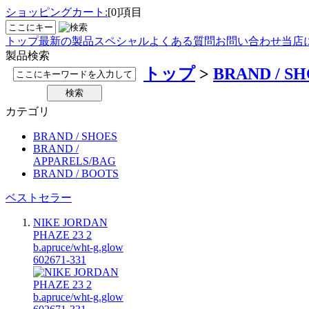
ショッピングカート:
[0]項目
トップ
最新の製品
スペシャル
よくある質問
お問い合わせ
当店
製品検索
トップ
>
BRAND / S
カテゴリ
BRAND / SHOES
BRAND /
APPARELS/BAG
BRAND / BOOTS
ベストセラー
NIKE JORDAN
PHAZE 23 2
b.apruce/wht-g.glow
602671-331