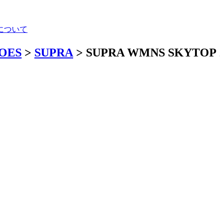
について
HOES
>
SUPRA
> SUPRA WMNS SKYTO