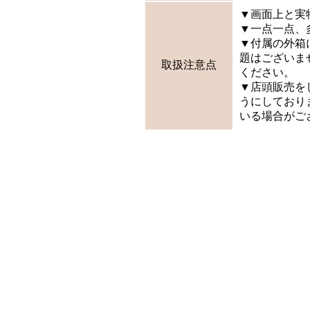
▼画面上と実
▼一点一点、
▼付属の外箱
題はございま
取扱注意点
ください。
▼店頭販売を
うにしており
いる場合がご