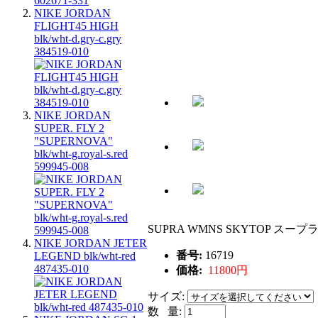
NIKE JORDAN
FLIGHT45 HIGH
blk/wht-d.gry-c.gry
384519-010
NIKE JORDAN
SUPER. FLY 2
"SUPERNOVA"
blk/wht-g.royal-s.red
599945-008
SUPRA WMNS SKYTOP スープラ
NIKE JORDAN JETER
番号:
16719
LEGEND blk/wht-red
487435-010
価格:
11800円
サイズ:
数 量: