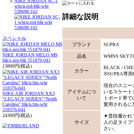
NIKE JORDAN SC-1
wht/g.red-blk-wht
538698-102
詳細な説明
スペシャル
ブランド
SUPRA
NIKE JORDAN MELO M9
品名
WMNS SKYT
blk/s.grn-blk 551879-041
13800円(税込)
BLACK / CHE
カラー
※SUPRA専
現在のスニー
アイテムにつ
いるスケートシ
NIKE AIR JORDAN XX3
いて
トボード界で
"LEGACY SERIES"“North
愛用されるに
Carolina” blk/u.blu-wht
318376-041
24300円(税込)
▼普段履かれ
サイズ
人の足タイプ
さい。