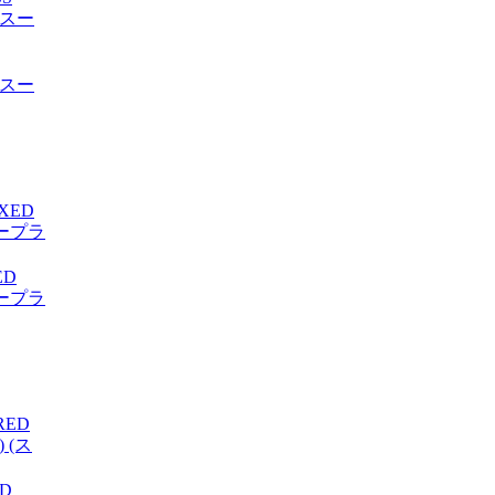
 (スー
ED
(スープラ
ED