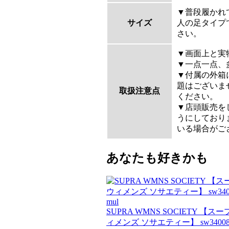
▼普段履かれ
サイズ
人の足タイプ
さい。
▼画面上と実
▼一点一点、
▼付属の外箱
題はございま
取扱注意点
ください。
▼店頭販売を
うにしており
いる場合がご
あなたも好きかも
SUPRA WMNS SOCIETY 【スー
ィメンズ ソサエティー】 sw34008-