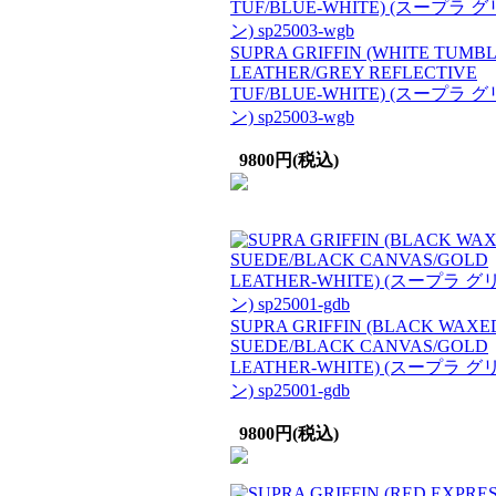
SUPRA GRIFFIN (WHITE TUMB
LEATHER/GREY REFLECTIVE
TUF/BLUE-WHITE) (スープラ 
ン) sp25003-wgb
9800円(税込)
SUPRA GRIFFIN (BLACK WAXE
SUEDE/BLACK CANVAS/GOLD
LEATHER-WHITE) (スープラ 
ン) sp25001-gdb
9800円(税込)