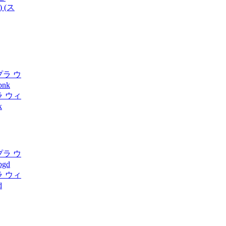
) (ス
ラ ウィ
k
ラ ウィ
d