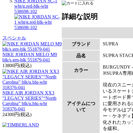
NIKE JORDAN SC-1
wht/g.red-blk-wht
538698-102
詳細な説明
スペシャル
SUPRA
ブランド
NIKE JORDAN MELO M9
SUPRA STAC
品名
blk/s.grn-blk 551879-041
13800円(税込)
BURGUNDY -
カラー
※SUPRA専
現在のスニー
いるスケートシ
NIKE AIR JORDAN XX3
ートボード界
"LEGACY SERIES"“North
アイテムにつ
に愛用される
Carolina” blk/u.blu-wht
318376-041
いて
今モデルはプ
24300円(税込)
ー・ケネディ
化されたカッ
を緩和。