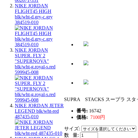
NIKE JORDAN
FLIGHT45 HIGH
blk/wht-d.gry-c.gry
384519-010
NIKE JORDAN
SUPER. FLY 2
"SUPERNOVA"
blk/wht-g.royal-s.red
599945-008
SUPRA STACKS スープラ スタッ
NIKE JORDAN JETER
番号:
16742
LEGEND blk/wht-red
487435-010
価格:
7100円
サイズ:
数 量: