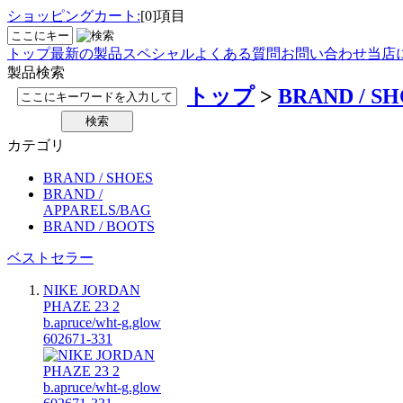
ショッピングカート:
[0]項目
トップ
最新の製品
スペシャル
よくある質問
お問い合わせ
当店
製品検索
トップ
>
BRAND / S
カテゴリ
BRAND / SHOES
BRAND /
APPARELS/BAG
BRAND / BOOTS
ベストセラー
NIKE JORDAN
PHAZE 23 2
b.apruce/wht-g.glow
602671-331