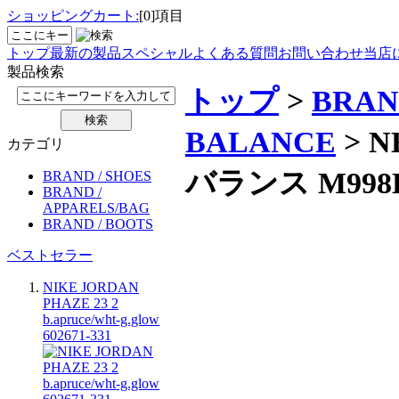
ショッピングカート:
[0]項目
トップ
最新の製品
スペシャル
よくある質問
お問い合わせ
当店
製品検索
トップ
>
BRAN
BALANCE
> N
カテゴリ
バランス M998
BRAND / SHOES
BRAND /
APPARELS/BAG
BRAND / BOOTS
ベストセラー
NIKE JORDAN
PHAZE 23 2
b.apruce/wht-g.glow
602671-331