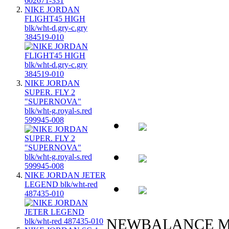
NIKE JORDAN
FLIGHT45 HIGH
blk/wht-d.gry-c.gry
384519-010
NIKE JORDAN
SUPER. FLY 2
"SUPERNOVA"
blk/wht-g.royal-s.red
599945-008
NIKE JORDAN JETER
LEGEND blk/wht-red
487435-010
NEWBALANCE 