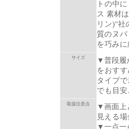
トの中に
ス 素材は
リン)"
質のヌバ
を巧みに
サイズ
▼普段履
をおすす
タイプで
でも目安
取扱注意点
▼画面上
見える場
▼一点一