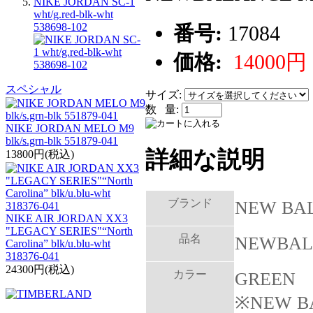
NIKE JORDAN SC-1
wht/g.red-blk-wht
538698-102
番号:
17084
価格:
14000円
スペシャル
サイズ:
数 量:
NIKE JORDAN MELO M9
blk/s.grn-blk 551879-041
詳細な説明
13800円(税込)
ブランド
NEW BA
NIKE AIR JORDAN XX3
"LEGACY SERIES"“North
品名
NEWBAL
Carolina” blk/u.blu-wht
318376-041
24300円(税込)
カラー
GREEN
※NEW 