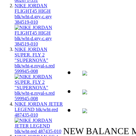
NIKE JORDAN
FLIGHT45 HIGH
blk/wht-d.gry-c.gry
384519-010
NIKE JORDAN
SUPER. FLY 2
"SUPERNOVA"
blk/wht-g.royal-s.red
599945-008
NIKE JORDAN JETER
LEGEND blk/wht-red
487435-010
NEW BALANCE M