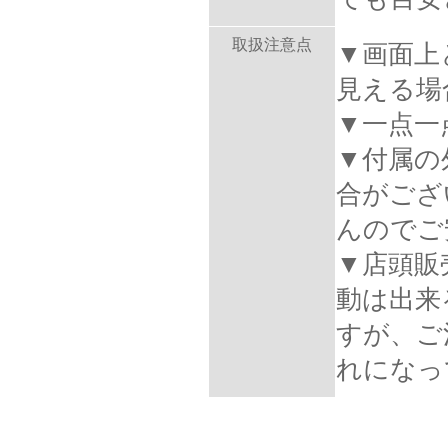
取扱注意点
▼画面上
見える場
▼一点一
▼付属の
合がござ
んのでご
▼店頭販
動は出来
すが、ご
れになっ