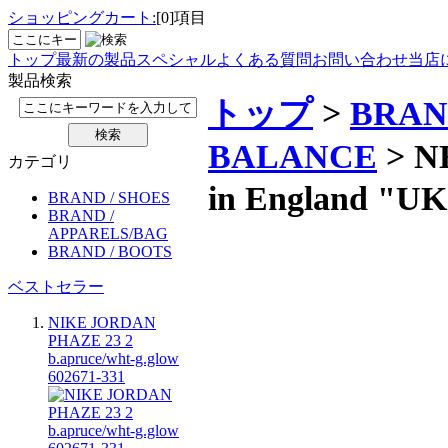
ショッピングカート:
[0]項目
トップ
最新の製品
スペシャル
よくある質問
お問い合わせ
当店
製品検索
トップ
>
BRAN
BALANCE
> N
カテゴリ
in England
BRAND / SHOES
BRAND /
APPARELS/BAG
BRAND / BOOTS
ベストセラー
NIKE JORDAN
PHAZE 23 2
b.apruce/wht-g.glow
602671-331