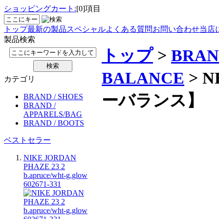
ショッピングカート:
[0]項目
トップ
最新の製品
スペシャル
よくある質問
お問い合わせ
当店
製品検索
トップ
>
BRAN
BALANCE
> N
カテゴリ
ーバランス】
BRAND / SHOES
BRAND /
APPARELS/BAG
BRAND / BOOTS
ベストセラー
NIKE JORDAN
PHAZE 23 2
b.apruce/wht-g.glow
602671-331