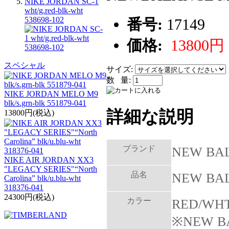
NIKE JORDAN SC-1
wht/g.red-blk-wht
538698-102
番号:
17149
価格:
13800円
スペシャル
サイズ:
数 量:
NIKE JORDAN MELO M9
blk/s.grn-blk 551879-041
詳細な説明
13800円(税込)
ブランド
NEW BA
NIKE AIR JORDAN XX3
"LEGACY SERIES"“North
品名
NEW BAL
Carolina” blk/u.blu-wht
318376-041
24300円(税込)
カラー
RED/WH
※NEW 