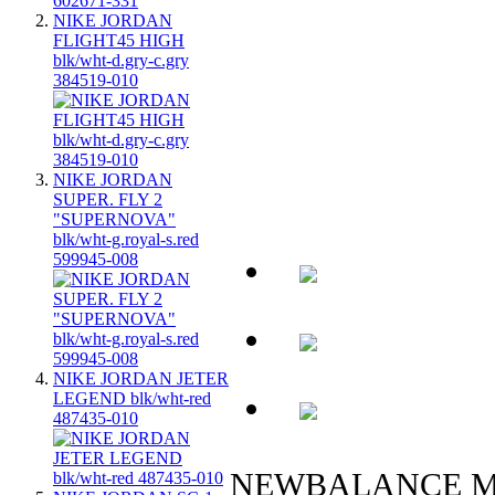
NIKE JORDAN
FLIGHT45 HIGH
blk/wht-d.gry-c.gry
384519-010
NIKE JORDAN
SUPER. FLY 2
"SUPERNOVA"
blk/wht-g.royal-s.red
599945-008
NIKE JORDAN JETER
LEGEND blk/wht-red
487435-010
NEWBALANCE