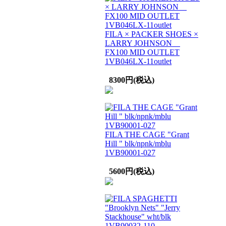
FILA × PACKER SHOES ×
LARRY JOHNSON
FX100 MID OUTLET
1VB046LX-11outlet
8300円(税込)
FILA THE CAGE "Grant
Hill " blk/npnk/mblu
1VB90001-027
5600円(税込)