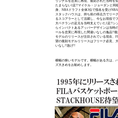
リジナルを忠実に再現、復刻された当時を
たまらない1足!!マイケル・ジョーダンと同様
身、NBAドラフト全体3位で指名を受けNB
スタックハウスは、持ち前の得点力でリー
るスコアラーとして活躍し、今なお現役で
大ベテランの足元を当時支えていた1足!!シ
らインパクトあるアッパーデザインは当時
ールを忠実に再現した間違いなしの逸品!!
モデルのリリースが注目されている現在、FI
望の復刻モデルリリースはフリーク必見、
いなし!!急げ!!
横幅の狭いモデルです。横幅がある方は、
ズ大きめをお勧めします。