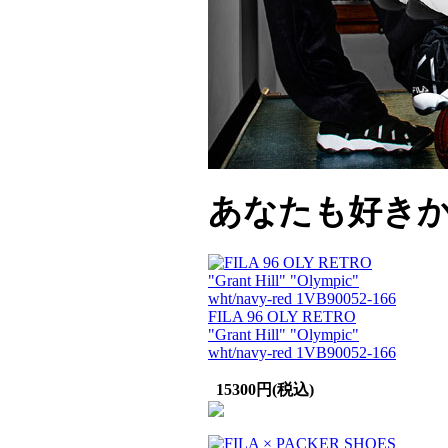
あなたも好き
FILA 96 OLY RETRO
"Grant Hill" "Olympic"
wht/navy-red 1VB90052-166
15300円(税込)