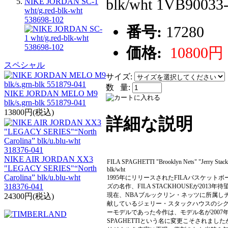
blk/wht 1VB90033
NIKE JORDAN SC-1
wht/g.red-blk-wht
538698-102
番号:
17280
価格:
10800円
スペシャル
サイズ:
数 量:
NIKE JORDAN MELO M9
blk/s.grn-blk 551879-041
13800円(税込)
詳細な説明
NIKE AIR JORDAN XX3
FILA SPAGHETTI "Brooklyn Nets" "Jerry Stack
"LEGACY SERIES"“North
blk/wht
Carolina” blk/u.blu-wht
1995年にリリースされたFILAバスケット
318376-041
ズの名作、FILA STACKHOUSEが2013年待
現在、NBAブルックリン・ネッツに所属し
24300円(税込)
献しているジェリー・スタックハウスのシ
ーモデルであった今作は、モデル名が2007
SPAGHETTIという名に変更こそされまし