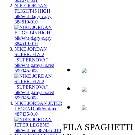
NIKE JORDAN
FLIGHT45 HIGH
blk/wht-d.gry-c.gry
384519-010
NIKE JORDAN
SUPER. FLY 2
"SUPERNOVA"
blk/wht-g.royal-s.red
599945-008
NIKE JORDAN JETER
LEGEND blk/wht-red
487435-010
FILA SPAGHETTI "B