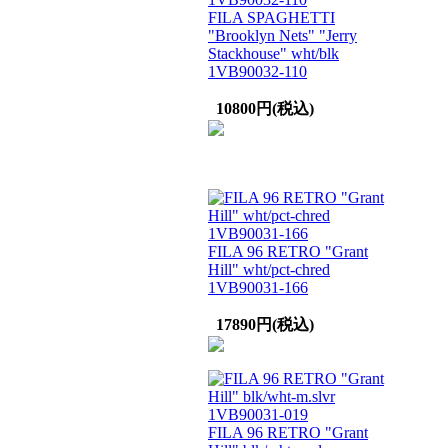
FILA SPAGHETTI
"Brooklyn Nets" "Jerry
Stackhouse" wht/blk
1VB90032-110
10800円(税込)
FILA 96 RETRO "Grant
Hill" wht/pct-chred
1VB90031-166
17890円(税込)
FILA 96 RETRO "Grant