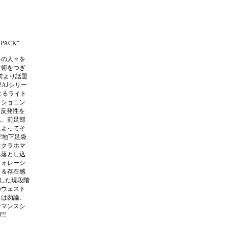
 PACK"
界の人々を
技術をつぎ
ス前より話題
!!AJシリー
なるライト
ッショニン
て反発性を
れ、前足部
によってそ
!地下足袋
オクラホマ
れ落とし込
フォレーシ
ト＆存在感
結した現段階
のウェスト
クは勿論、
ーマンスシ
!!