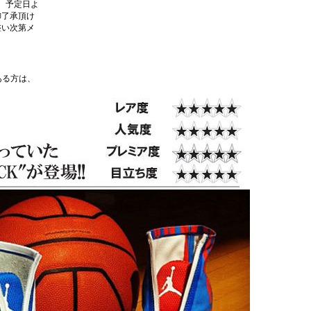
、予定日よ
御了承頂け
整い次第メ
ある方は、