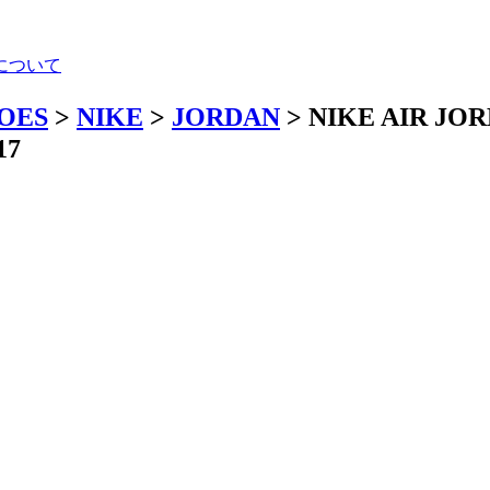
について
HOES
>
NIKE
>
JORDAN
> NIKE AIR JOR
17