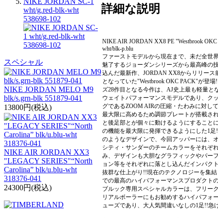
NIKE JORDAN SC-1
詳細な説明
wht/g.red-blk-wht
538698-102
NIKE AIR JORDAN XX8 PE "Westbrook OKC
wht/blk-p.blu
ファーストモデルから現在まで、未だ全世
スペシャル
魅了するジョーダンシリーズから最高峰の
込んだ最新作、JORDAN XX8からリリー
となっていた"Westbrook OKC PACK"が登場
NIKE JORDAN MELO M9
ズ28作目となる今作は、AJ史上最も軽量と
blk/s.grn-blk 551879-041
ウェイトパフォーマンスモデルであり、ク
グであるZOOM AIRの圧縮・たわみに対し
13800円(税込)
最大限に高めるため調節プレートが搭載さ
と後足部とが個々に動けるようにすること
の機能を最大限に発揮できるようにした1足!
のようなデザインで、今回アッパーには、
シティ・サンダーのチームカラーをそれぞ
NIKE AIR JORDAN XX3
み、デザインも大胆なグラフィックやパー
"LEGACY SERIES"“North
ョン等をそれぞれに落とし込んだインパク
Carolina” blk/u.blu-wht
抜群な仕上がり!!現在のテクノロジーを集
318376-041
での最高のハイパフォーマンスプロダクト
24300円(税込)
ブルック専用スペシャルカラーは、フリー
リアルボーラーにもお勧めするハイパフォ
ューズであり、大人気間違いなしの1足!!急げ