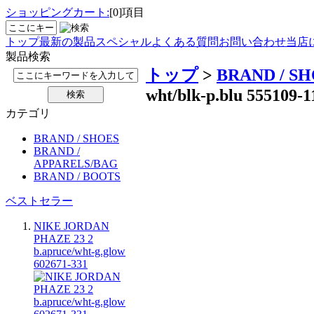
ショッピングカート:
[0]項目
トップ
最新の製品
スペシャル
よくある質問
お問い合わせ
当店
製品検索
トップ
>
BRAND / S
wht/blk-p.blu 555109-1
カテゴリ
BRAND / SHOES
BRAND /
APPARELS/BAG
BRAND / BOOTS
ベストセラー
NIKE JORDAN
PHAZE 23 2
b.apruce/wht-g.glow
602671-331