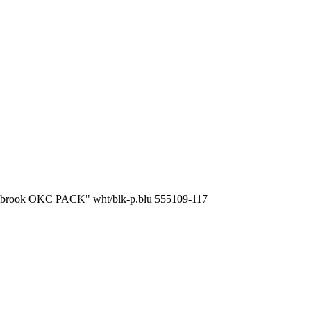
ook OKC PACK" wht/blk-p.blu 555109-117