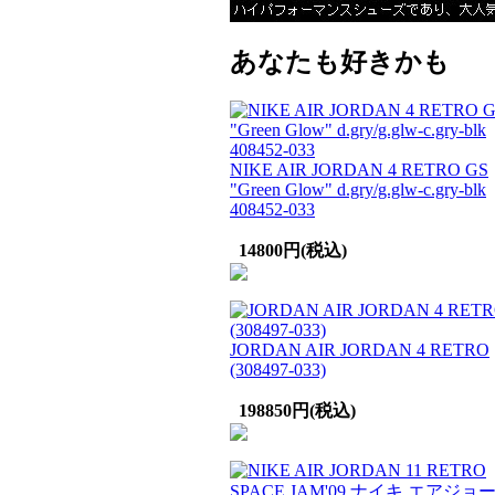
あなたも好きかも
NIKE AIR JORDAN 4 RETRO GS
"Green Glow" d.gry/g.glw-c.gry-blk
408452-033
14800円(税込)
JORDAN AIR JORDAN 4 RETRO
(308497-033)
198850円(税込)