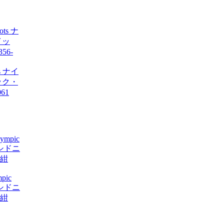
ots ナイ
ック・
61
mpic
シドニ
紺