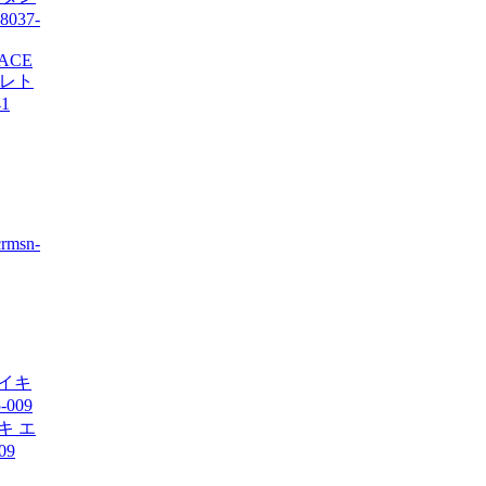
PACE
 レト
1
rmsn-
イキ エ
09