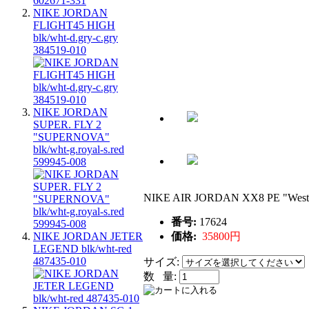
NIKE JORDAN
FLIGHT45 HIGH
blk/wht-d.gry-c.gry
384519-010
NIKE JORDAN
SUPER. FLY 2
"SUPERNOVA"
blk/wht-g.royal-s.red
599945-008
NIKE AIR JORDAN XX8 PE "Westbr
番号:
17624
価格:
35800円
NIKE JORDAN JETER
LEGEND blk/wht-red
487435-010
サイズ:
数 量: