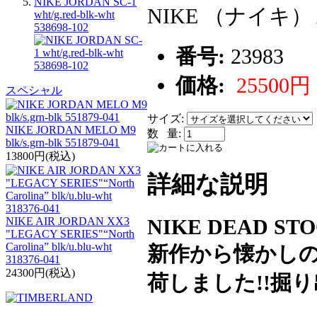
NIKE JORDAN SC-1
NIKE （ナイキ） AI
wht/g.red-blk-wht
538698-102
番号:
23983
価格:
25500円
スペシャル
サイズ:
NIKE JORDAN MELO M9
数 量:
blk/s.grn-blk 551879-041
13800円(税込)
詳細な説明
NIKE DEAD STO
NIKE AIR JORDAN XX3
"LEGACY SERIES"“North
Carolina” blk/u.blu-wht
新作から懐かし
318376-041
24300円(税込)
荷しました!!掘り