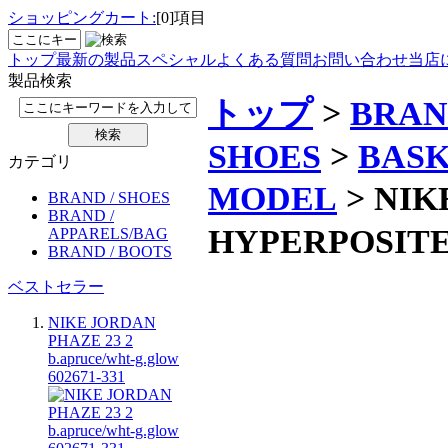
ショッピングカート:
[0]項目
トップ
最新の製品
スペシャル
よくある質問
お問い合わせ
当店
製品検索
トップ
>
BRAN
SHOES
>
BAS
カテゴリ
MODEL
> NI
BRAND / SHOES
BRAND /
HYPERPOSITE 
APPARELS/BAG
BRAND / BOOTS
ベストセラー
NIKE JORDAN
PHAZE 23 2
b.apruce/wht-g.glow
602671-331