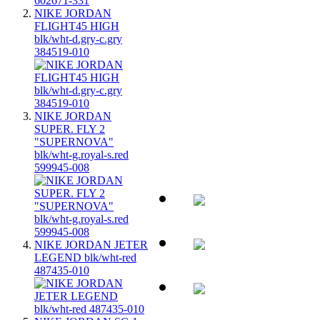
NIKE JORDAN
FLIGHT45 HIGH
blk/wht-d.gry-c.gry
384519-010
NIKE JORDAN
SUPER. FLY 2
"SUPERNOVA"
blk/wht-g.royal-s.red
599945-008
NIKE JORDAN JETER
LEGEND blk/wht-red
487435-010