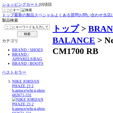
ショッピングカート:
[0]項目
トップ
最新の製品
スペシャル
よくある質問
お問い合わせ
当店
製品検索
トップ
>
BRAN
BALANCE
> N
カテゴリ
CM1700 RB
BRAND / SHOES
BRAND /
APPARELS/BAG
BRAND / BOOTS
ベストセラー
NIKE JORDAN
PHAZE 23 2
b.apruce/wht-g.glow
602671-331