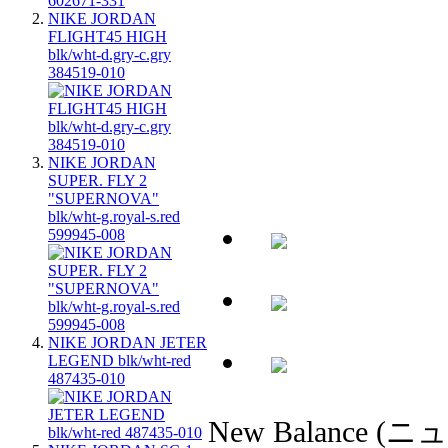
NIKE JORDAN
FLIGHT45 HIGH
blk/wht-d.gry-c.gry
384519-010
NIKE JORDAN
SUPER. FLY 2
"SUPERNOVA"
blk/wht-g.royal-s.red
599945-008
NIKE JORDAN JETER
LEGEND blk/wht-red
487435-010
New Balance (