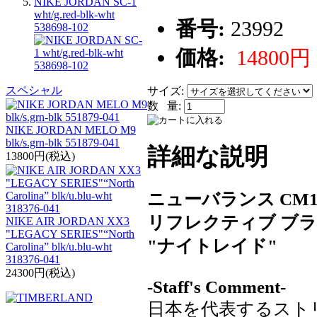
NIKE JORDAN SC-1
wht/g.red-blk-wht
番号:
23992
538698-102
価格:
14800円
スペシャル
サイズ:
数 量:
NIKE JORDAN MELO M9
blk/s.grn-blk 551879-041
詳細な説明
13800円(税込)
ニューバランス CM17
リフレクティブ ブ
NIKE AIR JORDAN XX3
"LEGACY SERIES"“North
"ナイトレイド"
Carolina” blk/u.blu-wht
318376-041
24300円(税込)
-Staff's Comment-
日本を代表するスト