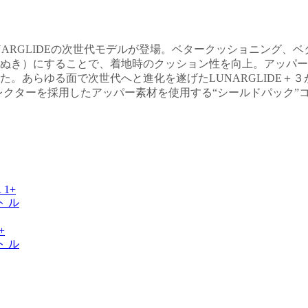
NARGLIDEの次世代モデルが登場。ベタークッショニング、
ぬき）にすることで、着地時のクッション性を向上。アッパー
。あらゆる面で次世代へと進化を遂げたLUNARGLIDE＋３が
レクターを採用したアッパー素材を使用する“シールドパック”
+
 ル