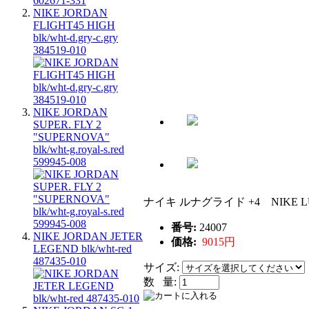
NIKE JORDAN
FLIGHT45 HIGH
blk/wht-d.gry-c.gry
384519-010
NIKE JORDAN
SUPER. FLY 2
"SUPERNOVA"
blk/wht-g.royal-s.red
599945-008
ナイキ ルナグライド +4 NIKE L
番号:
24007
NIKE JORDAN JETER
価格:
9015円
LEGEND blk/wht-red
487435-010
サイズ:
数 量: