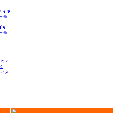
ナイキ
 黒
 ウィメ