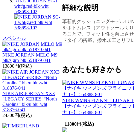
NIKE JORDAN SC-1
wht/g.red-blk-wht
詳細な説明
538698-102
革新的クッショニングモデルLU
をボトムレス（アウトソールくり
ることで、フィット性を向上させた
スペシャル
ドタイプ)搭載。撥水加工とリフ
NIKE JORDAN MELO M9
blk/s.grn-blk 551879-041
13800円(税込)
あなたも好きかも
NIKE AIR JORDAN XX3
"LEGACY SERIES"“North
NIKE WMNS FLYKNIT LUNAR 1
Carolina” blk/u.blu-wht
【ナイキ ウィメンズ フライニット
318376-041
ナ 1+】 554888-801
24300円(税込)
11800円(税込)