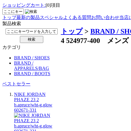
ショッピングカート:
[0]項目
トップ
最新の製品
スペシャル
よくある質問
お問い合わせ
当店
製品検索
トップ
>
BRAND / S
4 524977-400
カテゴリ
BRAND / SHOES
BRAND /
APPARELS/BAG
BRAND / BOOTS
ベストセラー
NIKE JORDAN
PHAZE 23 2
b.apruce/wht-g.glow
602671-331