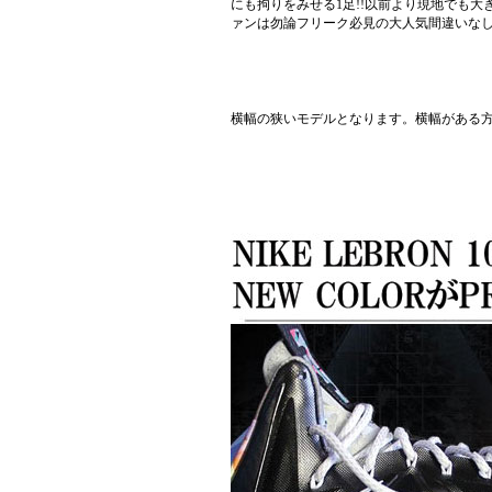
にも拘りをみせる1足!!以前より現地でも大
ァンは勿論フリーク必見の大人気間違いなしな1
横幅の狭いモデルとなります。横幅がある