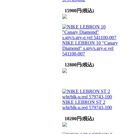
15900円(税込)
NIKE LEBRON 10 "Canary
Diamond" s.gry/s.gry-e.yel
541100-007
12800円(税込)
NIKE LEBRON ST 2
wht/blk-u.red 579743-100
10200円(税込)