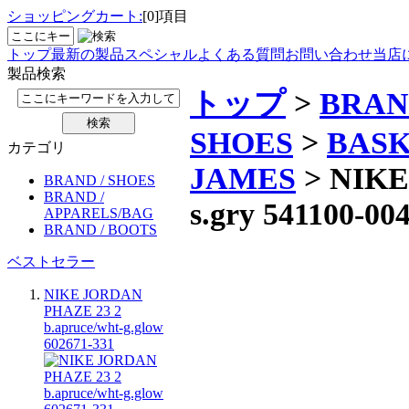
ショッピングカート:
[0]項目
トップ
最新の製品
スペシャル
よくある質問
お問い合わせ
当店
製品検索
トップ
>
BRAN
SHOES
>
BAS
カテゴリ
JAMES
> NIKE
BRAND / SHOES
BRAND /
s.gry 541100-00
APPARELS/BAG
BRAND / BOOTS
ベストセラー
NIKE JORDAN
PHAZE 23 2
b.apruce/wht-g.glow
602671-331