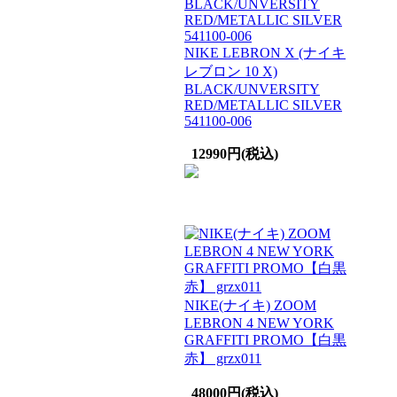
NIKE LEBRON X (ナイキ
レブロン 10 X)
BLACK/UNVERSITY
RED/METALLIC SILVER
541100-006
12990円(税込)
NIKE(ナイキ) ZOOM
LEBRON 4 NEW YORK
GRAFFITI PROMO【白黒
赤】 grzx011
48000円(税込)