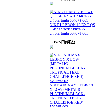
NIKE LEBRON 10 EXT QS
"Black Suede" blk/blk-
d.f.brn-trmln 607078-001
31905円(税込)
NIKE AIR MAX LEBRON
X LOW (METALIC
PLATINUM/BLACK-
TROPICAL TEAL-
CHALLENGE RED)
579765-002