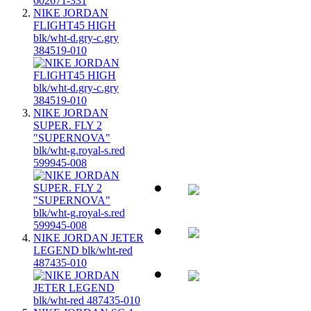
NIKE JORDAN
FLIGHT45 HIGH
blk/wht-d.gry-c.gry
384519-010
NIKE JORDAN
SUPER. FLY 2
"SUPERNOVA"
blk/wht-g.royal-s.red
599945-008
NIKE JORDAN JETER
LEGEND blk/wht-red
487435-010