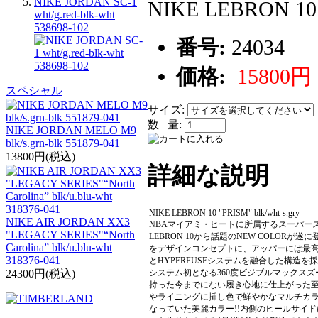
NIKE JORDAN SC-1
NIKE LEBRON 10 "
wht/g.red-blk-wht
538698-102
番号:
24034
価格:
15800円
スペシャル
サイズ:
数 量:
NIKE JORDAN MELO M9
blk/s.grn-blk 551879-041
13800円(税込)
詳細な説明
NIKE LEBRON 10 "PRISM" blk/wht-s.gry
NIKE AIR JORDAN XX3
NBAマイアミ・ヒートに所属するスーパース
"LEGACY SERIES"“North
LEBRON 10から話題のNEW COLOR
Carolina” blk/u.blu-wht
をデザインコンセプトに、アッパーには最高の
318376-041
とHYPERFUSEシステムを融合した構造
システム初となる360度ビジブルマックス
24300円(税込)
持った今までにない履き心地に仕上がった至
やライニングに挿し色で鮮やかなマルチカラー
なっていた美麗カラー!!内側のヒールサイ