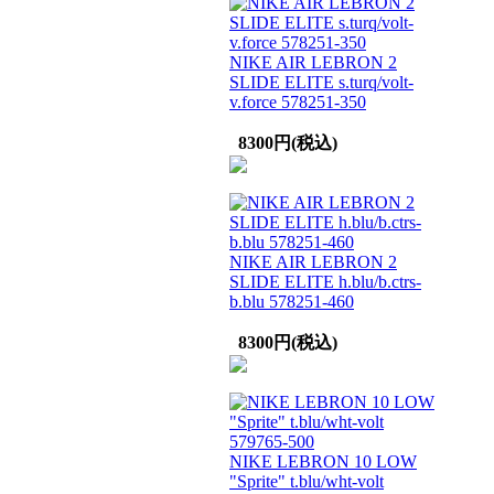
NIKE AIR LEBRON 2
SLIDE ELITE s.turq/volt-
v.force 578251-350
8300円(税込)
NIKE AIR LEBRON 2
SLIDE ELITE h.blu/b.ctrs-
b.blu 578251-460
8300円(税込)
NIKE LEBRON 10 LOW
"Sprite" t.blu/wht-volt