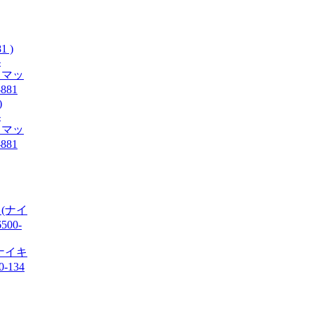
)
-
ア マッ
881
 (ナイキ
-134