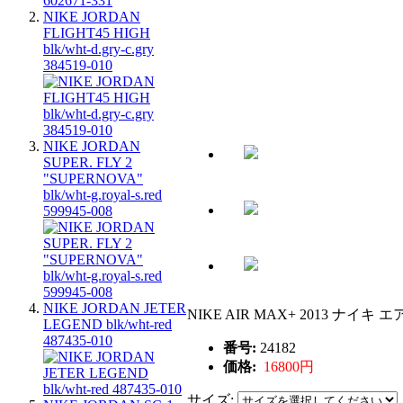
NIKE JORDAN
FLIGHT45 HIGH
blk/wht-d.gry-c.gry
384519-010
NIKE JORDAN
SUPER. FLY 2
"SUPERNOVA"
blk/wht-g.royal-s.red
599945-008
NIKE JORDAN JETER
NIKE AIR MAX+ 2013 ナイキ エ
LEGEND blk/wht-red
487435-010
番号:
24182
価格:
16800円
サイズ: