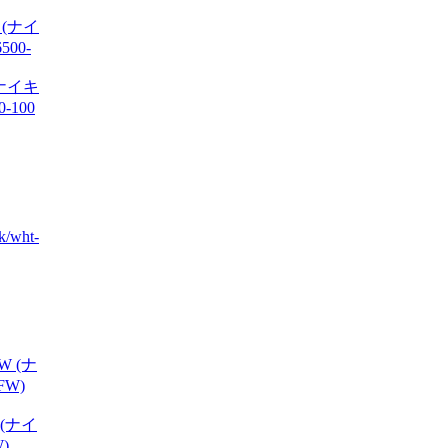
 (ナイキ
-100
/wht-
W (ナイ
)