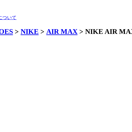
について
HOES
>
NIKE
>
AIR MAX
> NIKE AIR 