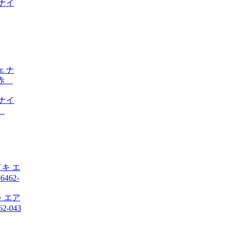
 【ナイ
. ナイ
赤
イキ エア
2-043