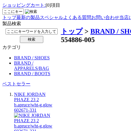
ショッピングカート:
[0]項目
トップ
最新の製品
スペシャル
よくある質問
お問い合わせ
当店
製品検索
トップ
>
BRAND / S
554886-005
カテゴリ
BRAND / SHOES
BRAND /
APPARELS/BAG
BRAND / BOOTS
ベストセラー
NIKE JORDAN
PHAZE 23 2
b.apruce/wht-g.glow
602671-331