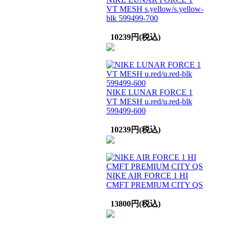
VT MESH s.yellow/s.yellow-
blk 599499-700
10239円(税込)
NIKE LUNAR FORCE 1
VT MESH u.red/u.red-blk
599499-600
10239円(税込)
NIKE AIR FORCE 1 HI
CMFT PREMIUM CITY QS
13800円(税込)