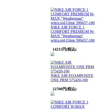
NIKE AIR FORCE 1
COMFORT PREMIUM W-
MAN "Weatherman"
wht/a.red-f.lime 599457-100
14215円(税込)
NIKE AIR FOAMPOSITE
ONE PRM 575420-100
22700円(税込)