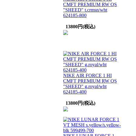
CMFT PREMIUM RW QS
"SHEED" t.crmsn/wht
624185-800
13800円(税込)
NIKE AIR FORCE 1 HI
CMFT PREMIUM RW QS
"SHEED" g.royal/wht
624185-400
13800円(税込)
NIKE LUNAR FORCE 1