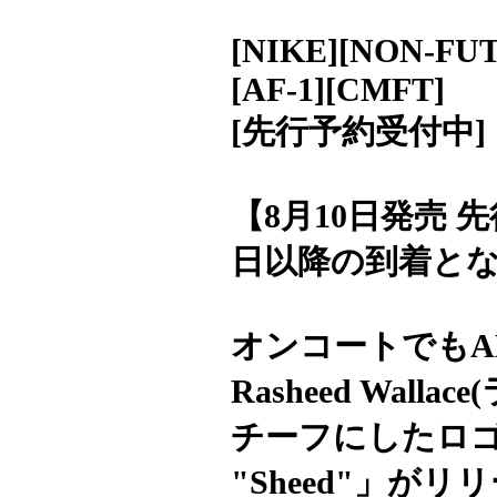
[NIKE][NON-FU
[AF-1][CMFT]
[先行予約受付中]
【8月10日発売 
日以降の到着と
オンコートでもA
Rasheed Wa
チーフにしたロゴが
"Sheed"」が