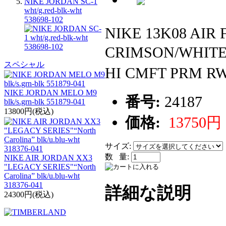
NIKE JORDAN SC-1
wht/g.red-blk-wht
538698-102
NIKE 13K08 AIR
CRIMSON/WHIT
スペシャル
HI CMFT PR
NIKE JORDAN MELO M9
番号:
24187
blk/s.grn-blk 551879-041
13800円(税込)
価格:
13750円
サイズ:
数 量:
NIKE AIR JORDAN XX3
"LEGACY SERIES"“North
Carolina” blk/u.blu-wht
318376-041
詳細な説明
24300円(税込)