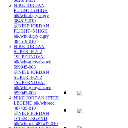
NIKE JORDAN
FLIGHT45 HIGH
blk/wht-d.gry-c.gry
384519-010
NIKE JORDAN
SUPER. FLY 2
"SUPERNOVA"
blk/wht-g.royal-s.red
599945-008
NIKE JORDAN JETER
LEGEND blk/wht-red
487435-010