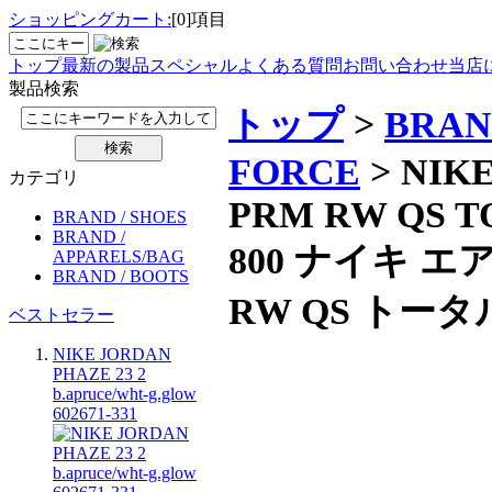
ショッピングカート:
[0]項目
トップ
最新の製品
スペシャル
よくある質問
お問い合わせ
当店
製品検索
トップ
>
BRAN
FORCE
> NIKE
カテゴリ
PRM RW QS T
BRAND / SHOES
BRAND /
800 ナイキ エ
APPARELS/BAG
BRAND / BOOTS
RW QS トー
ベストセラー
NIKE JORDAN
PHAZE 23 2
b.apruce/wht-g.glow
602671-331