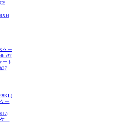
CS
8XH
スケート
h37
KL)
 スケー