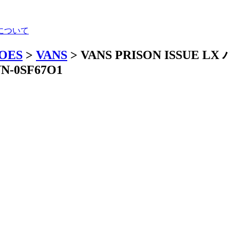
について
HOES
>
VANS
> VANS PRISON ISSU
N-0SF67O1