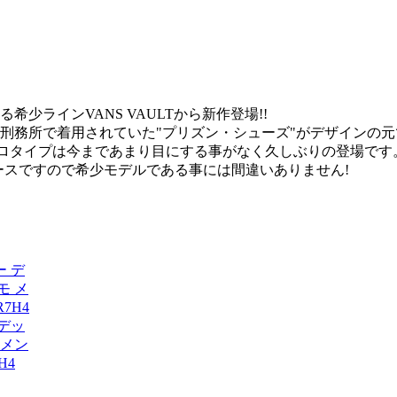
少ラインVANS VAULTから新作登場!!
アの刑務所で着用されていた"プリズン・シューズ"がデザインの
クロタイプは今まであまり目にする事がなく久しぶりの登場です
リースですので希少モデルである事には間違いありません!
デッ
 メン
H4