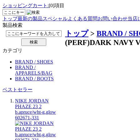
ショッピングカート:
[0]項目
トップ
最新の製品
スペシャル
よくある質問
お問い合わせ
当店
製品検索
トップ
>
BRAND / S
(PERF)DARK NAVY V
カテゴリ
BRAND / SHOES
BRAND /
APPARELS/BAG
BRAND / BOOTS
ベストセラー
NIKE JORDAN
PHAZE 23 2
b.apruce/wht-g.glow
602671-331