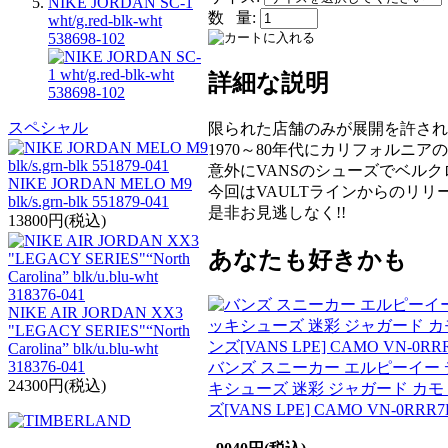
NIKE JORDAN SC-1
数 量:
wht/g.red-blk-wht
538698-102
詳細な説明
スペシャル
限られた店舗のみが展開を許される希
1970～80年代にカリフォルニ
意外にVANSのシューズでベル
NIKE JORDAN MELO M9
今回はVAULTラインからのリ
blk/s.grn-blk 551879-041
是非お見逃しなく!!
13800円(税込)
あなたも好きかも
NIKE AIR JORDAN XX3
"LEGACY SERIES"“North
Carolina” blk/u.blu-wht
318376-041
バンズ スニーカー エルピーイー 
24300円(税込)
キシューズ 迷彩 ジャガード カモ
ズ[VANS LPE] CAMO VN-0RRR7