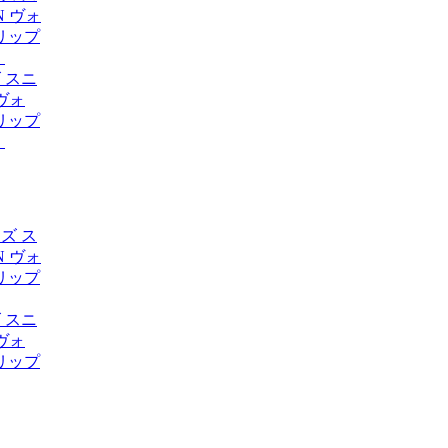
ズ スニ
 ヴォ
リップ
）
ズ スニ
 ヴォ
リップ