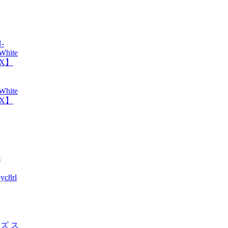
White
X】
c8rl