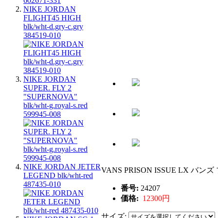
NIKE JORDAN
FLIGHT45 HIGH
blk/wht-d.gry-c.gry
384519-010
NIKE JORDAN
SUPER. FLY 2
"SUPERNOVA"
blk/wht-g.royal-s.red
599945-008
NIKE JORDAN JETER
VANS PRISON ISSUE LX バ
LEGEND blk/wht-red
487435-010
番号:
24207
価格:
12300円
サイズ: