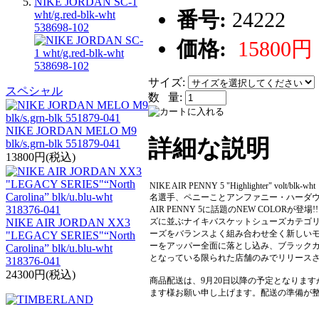
NIKE JORDAN SC-1
番号:
24222
wht/g.red-blk-wht
538698-102
価格:
15800円
サイズ:
スペシャル
数 量:
NIKE JORDAN MELO M9
詳細な説明
blk/s.grn-blk 551879-041
13800円(税込)
NIKE AIR PENNY 5 "Highlighter" volt/blk-wht
名選手、ペニーことアンファニー・ハーダウ
AIR PENNY 5に話題のNEW COLO
ズに並ぶナイキバスケットシューズカテゴリー
NIKE AIR JORDAN XX3
ーズをバランスよく組み合わせ全く新しいモ
"LEGACY SERIES"“North
ーをアッパー全面に落とし込み、ブラックカラーを
Carolina” blk/u.blu-wht
となっている限られた店舗のみでリリースされ
318376-041
24300円(税込)
商品配送は、9月20日以降の予定となりま
ます様お願い申し上げます。配送の準備が