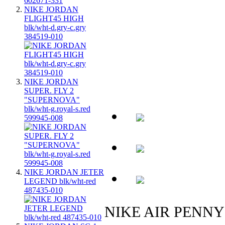
NIKE JORDAN
FLIGHT45 HIGH
blk/wht-d.gry-c.gry
384519-010
NIKE JORDAN
SUPER. FLY 2
"SUPERNOVA"
blk/wht-g.royal-s.red
599945-008
NIKE JORDAN JETER
LEGEND blk/wht-red
487435-010
NIKE AIR PENNY 5 