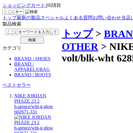
ショッピングカート:
[0]項目
トップ
最新の製品
スペシャル
よくある質問
お問い合わせ
当店
製品検索
トップ
>
BRAN
OTHER
> NIKE
カテゴリ
volt/blk-wht 62
BRAND / SHOES
BRAND /
APPARELS/BAG
BRAND / BOOTS
ベストセラー
NIKE JORDAN
PHAZE 23 2
b.apruce/wht-g.glow
602671-331